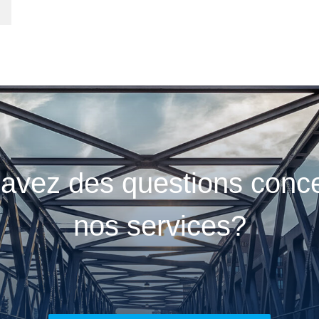
avez des questions conc
nos services?