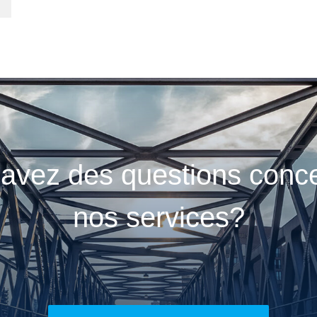
avez des questions conc
nos services?